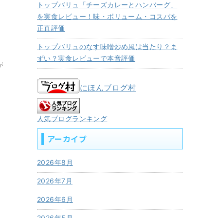
トップバリュ「チーズカレーとハンバーグ」
を実食レビュー！味・ボリューム・コスパを
正直評価
トップバリュのなす味噌炒め風は当たり？ま
ずい？実食レビューで本音評価
が
にほんブログ村
人気ブログランキング
アーカイブ
2026年8月
2026年7月
2026年6月
2026年5月