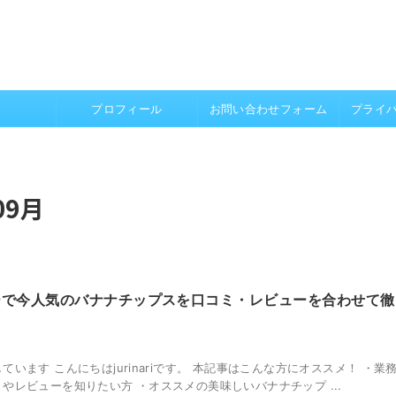
プロフィール
お問い合わせフォーム
プライ
09月
ーで今人気のバナナチップスを口コミ・レビューを合わせて徹
います こんにちはjurinariです。 本記事はこんな方にオススメ！ ・業
やレビューを知りたい方 ・オススメの美味しいバナナチップ ...