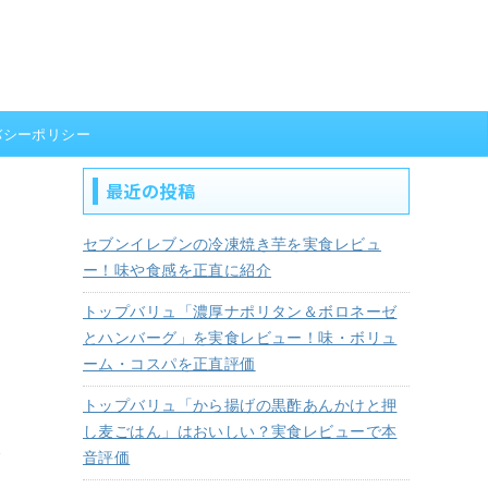
バシーポリシー
最近の投稿
セブンイレブンの冷凍焼き芋を実食レビュ
ー！味や食感を正直に紹介
トップバリュ「濃厚ナポリタン＆ボロネーゼ
とハンバーグ」を実食レビュー！味・ボリュ
ーム・コスパを正直評価
トップバリュ「から揚げの黒酢あんかけと押
し麦ごはん」はおいしい？実食レビューで本
務
音評価