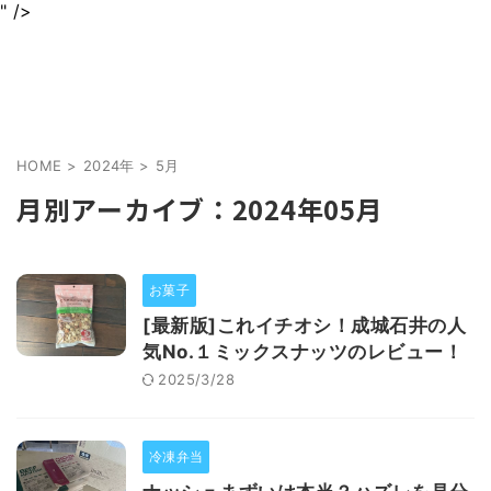
" />
身近なグルメを情報をわかりやすくお届けします
jurinariブログ
HOME
>
2024年
>
5月
月別アーカイブ：2024年05月
お菓子
[最新版]これイチオシ！成城石井の人
気No.１ミックスナッツのレビュー！
2025/3/28
冷凍弁当