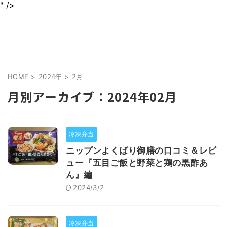
" />
身近なグルメを情報をわかりやすくお届けします
jurinariブログ
HOME
>
2024年
>
2月
月別アーカイブ：2024年02月
冷凍弁当
ニップンよくばり御膳の口コミ＆レビ
ュー『五目ご飯と野菜と鶏の黒酢あ
ん』編
2024/3/2
冷凍弁当