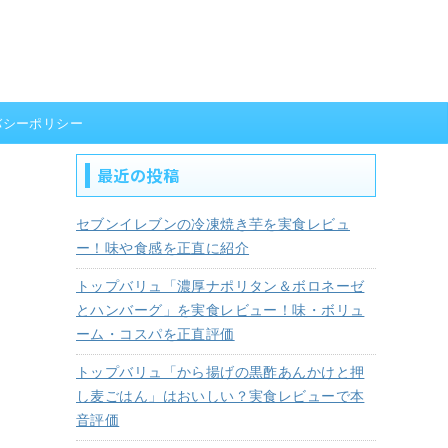
バシーポリシー
最近の投稿
セブンイレブンの冷凍焼き芋を実食レビュ
ー！味や食感を正直に紹介
トップバリュ「濃厚ナポリタン＆ボロネーゼ
とハンバーグ」を実食レビュー！味・ボリュ
ーム・コスパを正直評価
トップバリュ「から揚げの黒酢あんかけと押
し麦ごはん」はおいしい？実食レビューで本
音評価