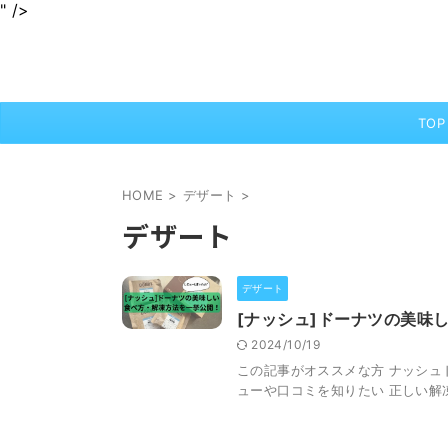
" />
身近なグルメを情報をわかりやすくお届けします
jurinariブログ
TOP
HOME
>
デザート
>
デザート
デザート
[ナッシュ]ドーナツの美味
2024/10/19
この記事がオススメな方 ナッシュ
ューや口コミを知りたい 正しい解凍