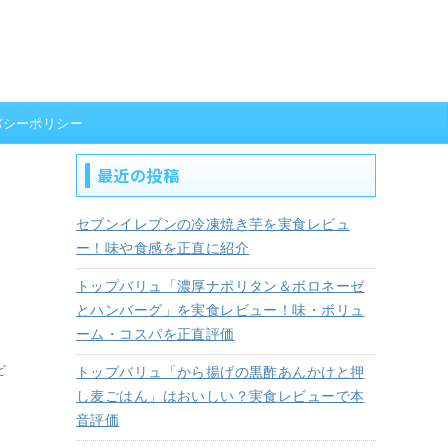
バシーポリシー
最近の投稿
セブンイレブンの冷凍焼き芋を実食レビュ
ー！味や食感を正直に紹介
トップバリュ「濃厚ナポリタン＆ボロネーゼ
とハンバーグ」を実食レビュー！味・ボリュ
ーム・コスパを正直評価
ビ
トップバリュ「から揚げの黒酢あんかけと押
し麦ごはん」はおいしい？実食レビューで本
音評価