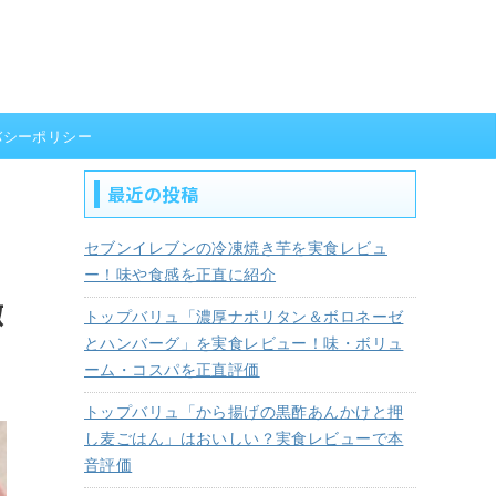
バシーポリシー
最近の投稿
セブンイレブンの冷凍焼き芋を実食レビュ
ー！味や食感を正直に紹介
徹
トップバリュ「濃厚ナポリタン＆ボロネーゼ
とハンバーグ」を実食レビュー！味・ボリュ
ーム・コスパを正直評価
トップバリュ「から揚げの黒酢あんかけと押
し麦ごはん」はおいしい？実食レビューで本
音評価