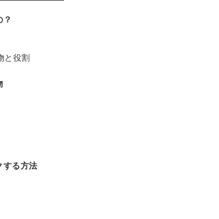
の？
物と役割
物
クする方法