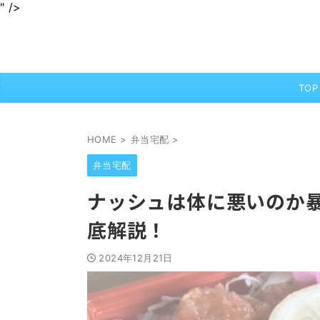
" />
身近なグルメを情報をわかりやすくお届けします
jurinariブログ
TOP
HOME
>
弁当宅配
>
弁当宅配
ナッシュは体に悪いのか
底解説！
2024年12月21日