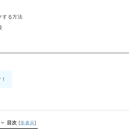
クする方法
比較
。
す！
目次
[
非表示
]