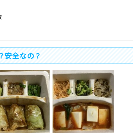
較
？安全なの？