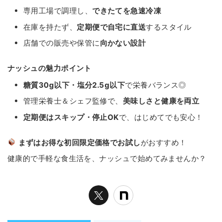
専用工場で調理し、
できたてを急速冷凍
在庫を持たず、
定期便で自宅に直送
するスタイル
店舗での販売や保管に
向かない設計
ナッシュの魅力ポイント
糖質30g以下・塩分2.5g以下
で栄養バランス◎
管理栄養士＆シェフ監修で、
美味しさと健康を両立
定期便はスキップ・停止OK
で、はじめてでも安心！
まずはお得な初回限定価格でお試し
がおすすめ！
健康的で手軽な食生活を、ナッシュで始めてみませんか？