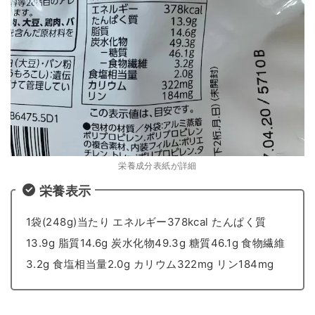
栄養成分表紙が詳細
栄養表示
1袋(248g)当たり エネルギー378kcal たんぱく質
13.9g 脂質14.6g 炭水化物49.3g 糖質46.1g 食物繊維
3.2g 食塩相当量2.0g カリウム322mg リン184mg