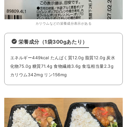
カリウムなどの栄養成分表示がある
栄養成分（1袋300gあたり）
エネルギー449kcal たんぱく質12.0g 脂質12.0g 炭水
化物75.0g 糖質71.4g 食物繊維3.6g 食塩相当量2.3g
カリウム342mg リン156mg