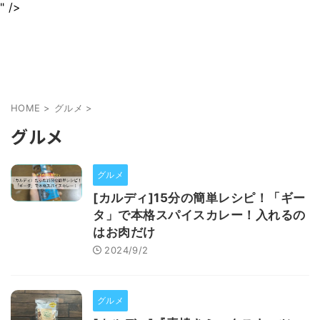
" />
身近なグルメを情報をわかりやすくお届けします
jurinariブログ
HOME
>
グルメ
>
グルメ
グルメ
[カルディ]15分の簡単レシピ！「ギー
タ」で本格スパイスカレー！入れるの
はお肉だけ
2024/9/2
グルメ