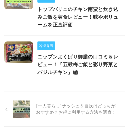
トップバリュのチキン南蛮と炊き込
みご飯を実食レビュー！味やボリュ
ームを正直評価
冷凍弁当
ニップンよくばり御膳の口コミ＆レ
ビュー！『五穀梅ご飯と彩り野菜と
バジルチキン』編
[一人暮らし]ナッシュ＆自炊はどっちが
おすすめ？お得に利用する方法も調査！